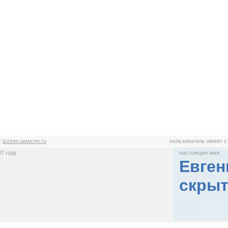
:
izzzen.www.nn.ru
пользователь имеет 
7 году
настоящее имя:
Евген
скрыт