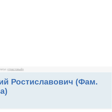
статус
«трастовый»
ий Ростиславович (Фам.
а)