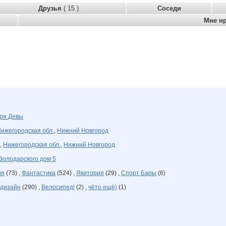
Друзья
( 15 )
Соседи
Мне н
бря
Девы
ижегородская обл.
,
Нижний Новгород
,
Нижегородская обл.
,
Нижний Новгород
Володарского дом 5
ия
(73) ,
Фантастика
(524) ,
Якитория
(29) ,
Спорт Бары
(6)
дизайн
(290) ,
Велосипед!
(2) ,
чёто ещё)
(1)