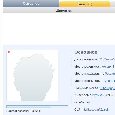
Основное
Блог
( 0 )
Шпионаж
Основное
Дата рождения :
21 Сентя
Место рождения :
Россия
,
Н
Место нахождения :
Россия
Место проживания :
улица 
Любимые места :
Швейцар
Интересы :
Музыка
(2895) ,
О себе : ъ!
Сайт :
twitter.com/iZzzeN
Портрет заполнен на 72 %