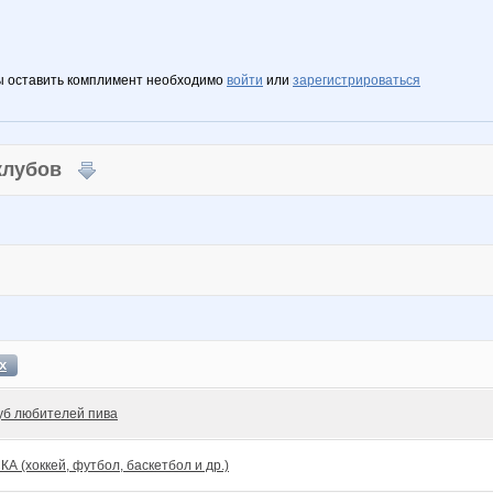
ы оставить комплимент необходимо
войти
или
зарегистрироваться
 клубов
х
уб любителей пива
КА (хоккей, футбол, баскетбол и др.)