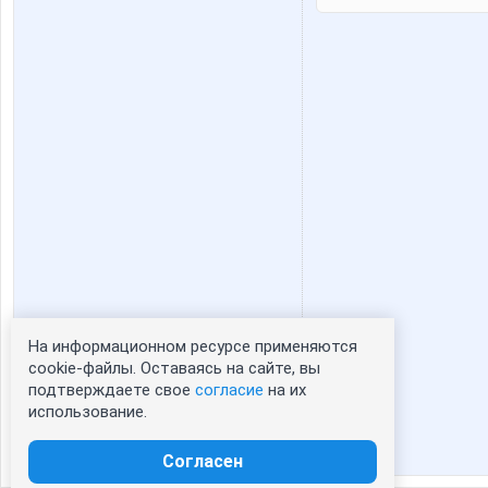
На информационном ресурсе применяются
Статистика портрета:
cookie-файлы. Оставаясь на сайте, вы
подтверждаете свое
согласие
на их
сейчас просматривают портрет - 0
использование.
зарегистрированные пользователи
посетившие портрет за 7 дней - 0
Согласен