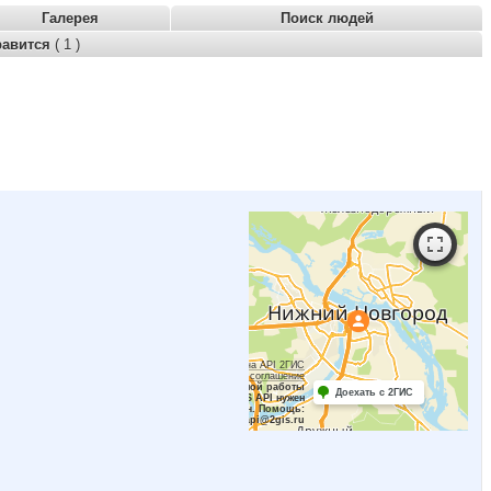
Галерея
Поиск людей
равится
( 1 )
Работает на API 2ГИС
Лицензионное соглашение
Для корректной работы
Доехать с 2ГИС
Raster JS API нужен
ключ. Помощь:
api@2gis.ru