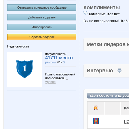
Комплименты
Отправить приватное сообщение
Комплиментов нет.
Добавить в друзья
Вы не авторизованы! Чтоб
Игнорировать
Сделать подарок
Метки лидеров
Недвижимость
популярность:
41711 место
рейтинг
617
?
Интервью
Привилегированный
пользователь
1
уровня
iZen состоит в
клуба
Кл
ЦС